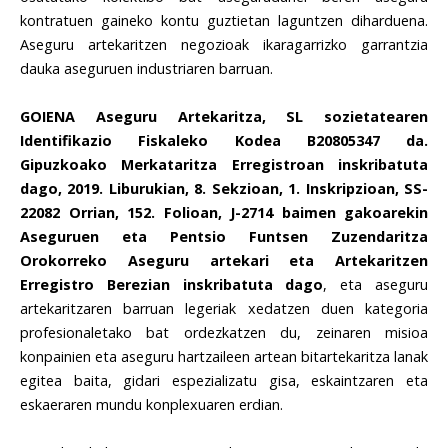
kontratuen gaineko kontu guztietan laguntzen diharduena.
Aseguru artekaritzen negozioak ikaragarrizko garrantzia
dauka aseguruen industriaren barruan.
GOIENA Aseguru Artekaritza, SL sozietatearen
Identifikazio Fiskaleko Kodea B20805347 da.
Gipuzkoako Merkataritza Erregistroan inskribatuta
dago, 2019. Liburukian, 8. Sekzioan, 1. Inskripzioan, SS-
22082 Orrian, 152. Folioan, J-2714 baimen gakoarekin
Aseguruen eta Pentsio Funtsen Zuzendaritza
Orokorreko Aseguru artekari eta Artekaritzen
Erregistro Berezian inskribatuta dago
, eta aseguru
artekaritzaren barruan legeriak xedatzen duen kategoria
profesionaletako bat ordezkatzen du, zeinaren misioa
konpainien eta aseguru hartzaileen artean bitartekaritza lanak
egitea baita, gidari espezializatu gisa, eskaintzaren eta
eskaeraren mundu konplexuaren erdian.