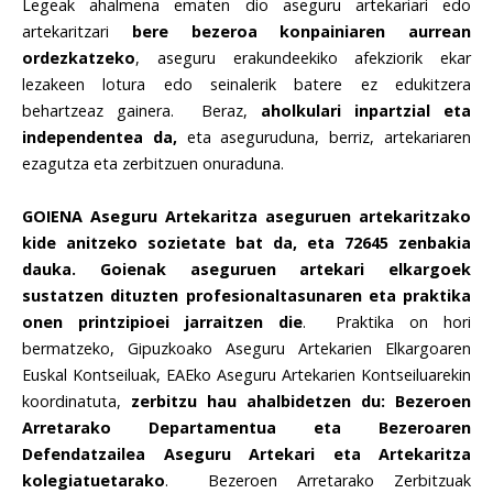
Legeak ahalmena ematen dio aseguru artekariari edo
artekaritzari
bere bezeroa konpainiaren aurrean
ordezkatzeko
, aseguru erakundeekiko afekziorik ekar
lezakeen lotura edo seinalerik batere ez edukitzera
behartzeaz gainera. Beraz,
aholkulari inpartzial eta
independentea da,
eta aseguruduna, berriz, artekariaren
ezagutza eta zerbitzuen onuraduna.
GOIENA Aseguru Artekaritza aseguruen artekaritzako
kide anitzeko sozietate bat da, eta 72645 zenbakia
dauka. Goienak aseguruen artekari elkargoek
sustatzen dituzten profesionaltasunaren eta praktika
onen printzipioei jarraitzen die
. Praktika on hori
bermatzeko, Gipuzkoako Aseguru Artekarien Elkargoaren
Euskal Kontseiluak, EAEko Aseguru Artekarien Kontseiluarekin
koordinatuta,
zerbitzu hau ahalbidetzen du: Bezeroen
Arretarako Departamentua eta Bezeroaren
Defendatzailea Aseguru Artekari eta Artekaritza
kolegiatuetarako
. Bezeroen Arretarako Zerbitzuak