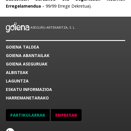
Erregelamendua
– 99/99 Errege Dekretua).
ASEGURU-ARTEKARITZA, S. L.
GOIENA TALDEA
GOIENA ABANTAILAK
GOIENA ASEGURUAK
ALBISTEAK
LAGUNTZA
ESKATU INFORMAZIOA
HARREMANETARAKO
PARTIKULARRAK
ENPRESAK