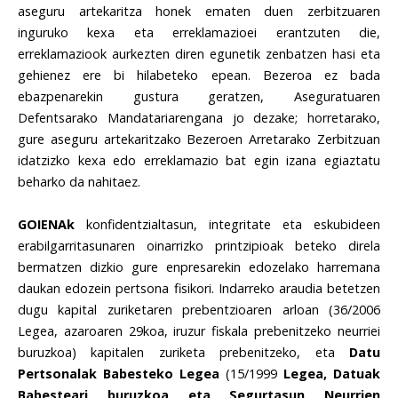
aseguru artekaritza honek ematen duen zerbitzuaren
inguruko kexa eta erreklamazioei erantzuten die,
erreklamaziook aurkezten diren egunetik zenbatzen hasi eta
gehienez ere bi hilabeteko epean. Bezeroa ez bada
ebazpenarekin gustura geratzen, Aseguratuaren
Defentsarako Mandatariarengana jo dezake; horretarako,
gure aseguru artekaritzako Bezeroen Arretarako Zerbitzuan
idatzizko kexa edo erreklamazio bat egin izana egiaztatu
beharko da nahitaez.
GOIENAk
konfidentzialtasun, integritate eta eskubideen
erabilgarritasunaren oinarrizko printzipioak beteko direla
bermatzen dizkio gure enpresarekin edozelako harremana
daukan edozein pertsona fisikori. Indarreko araudia betetzen
dugu kapital zuriketaren prebentzioaren arloan (36/2006
Legea, azaroaren 29koa, iruzur fiskala prebenitzeko neurriei
buruzkoa) kapitalen zuriketa prebenitzeko, eta
Datu
Pertsonalak Babesteko Legea
(15/1999
Legea, Datuak
Babesteari buruzkoa eta Segurtasun Neurrien