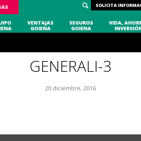
SOLICITA INFORMA
SAS
UIPO
VENTAJAS
SEGUROS
VIDA, AHOR
IENA
GOIENA
GOIENA
INVERSIÓ
generali-3
GENERALI-3
20 diciembre, 2016