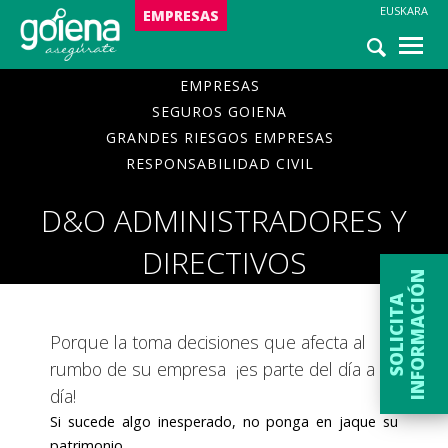
EUSKARA
NOTICIAS
EMPRESAS
ASISTENCIA
EMPRESAS
SEGUROS GOIENA
GRANDES RIESGOS
EMPRESAS
RESPONSABILIDAD CIVIL
D&O Administradores y Directivos
D&O ADMINISTRADORES Y
DIRECTIVOS
N
S
O
L
I
C
I
T
A
I
N
F
O
R
M
A
C
I
Ó
Porque la toma decisiones que afecta al
rumbo de su empresa ¡es parte del día a
día!
Si sucede algo inesperado, no ponga en jaque su
patrimonio.