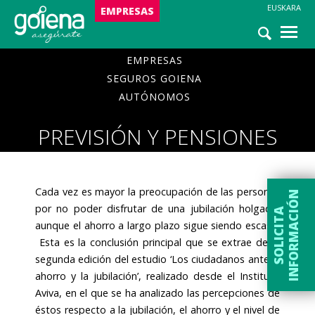
EUSKARA
NOTICIAS
EMPRESAS
ASISTENCIA
EMPRESAS
SEGUROS GOIENA
AUTÓNOMOS
PREVISIÓN Y PENSIONES
PREVISIÓN Y PENSIONES
Cada vez es mayor la preocupación de las personas
N
por no poder disfrutar de una jubilación holgada,
S
O
L
I
C
I
T
A
I
N
F
O
R
M
A
C
I
Ó
aunque el ahorro a largo plazo sigue siendo escaso.
Esta es la conclusión principal que se extrae de la
segunda edición del estudio ‘Los ciudadanos ante el
ahorro y la jubilación’, realizado desde el Instituto
Aviva, en el que se ha analizado las percepciones de
éstos respecto a la jubilación, el ahorro y el nivel de